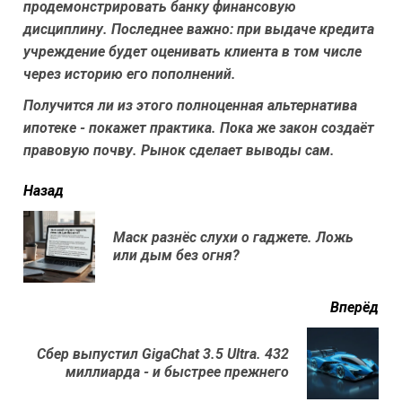
продемонстрировать банку финансовую
дисциплину. Последнее важно: при выдаче кредита
учреждение будет оценивать клиента в том числе
через историю его пополнений.
Получится ли из этого полноценная альтернатива
ипотеке - покажет практика. Пока же закон создаёт
правовую почву. Рынок сделает выводы сам.
читать
Назад
еще
Маск разнёс слухи о гаджете. Ложь
Пр
или дым без огня?
нов
Вперёд
Сбер выпустил GigaChat 3.5 Ultra. 432
Next
миллиарда - и быстрее прежнего
post: