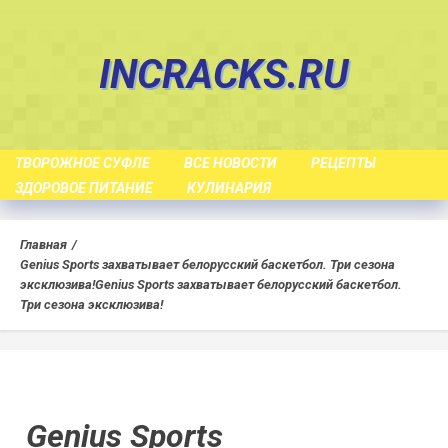
Skip
to
INCRACKS.RU
content
ТВОРОЖНОЕ СУФЛЕ
ВСЕ НОВОСТИ
РЕЦЕПТЫ
ЗДОРОВОЕ ПИТАНИЕ
КУЛИНАРИЯ
Главная
Genius Sports захватывает белорусский баскетбол. Три сезона
эксклюзива!
Genius Sports захватывает белорусский баскетбол.
Три сезона эксклюзива!
Genius Sports