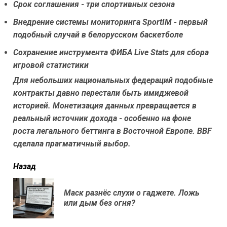
Срок соглашения - три спортивных сезона
Внедрение системы мониторинга SportIM - первый
подобный случай в белорусском баскетболе
Сохранение инструмента ФИБА Live Stats для сбора
игровой статистики
Для небольших национальных федераций подобные
контракты давно перестали быть имиджевой
историей. Монетизация данных превращается в
реальный источник дохода - особенно на фоне
роста легального беттинга в Восточной Европе. BBF
сделала прагматичный выбор.
читать
Назад
еще
Маск разнёс слухи о гаджете. Ложь
Пр
или дым без огня?
нов