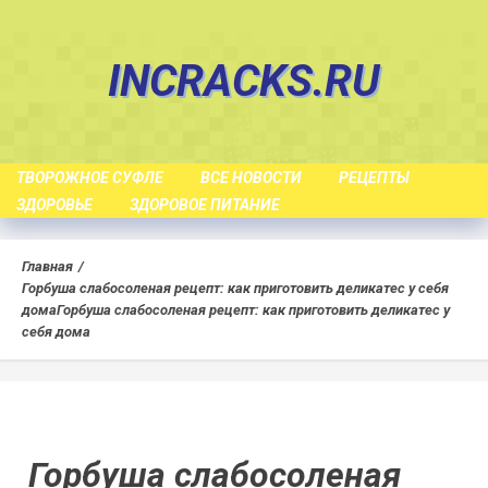
Skip
to
INCRACKS.RU
content
ТВОРОЖНОЕ СУФЛЕ
ВСЕ НОВОСТИ
РЕЦЕПТЫ
ЗДОРОВЬЕ
ЗДОРОВОЕ ПИТАНИЕ
Главная
Горбуша слабосоленая рецепт: как приготовить деликатес у себя
дома
Горбуша слабосоленая рецепт: как приготовить деликатес у
себя дома
Горбуша слабосоленая